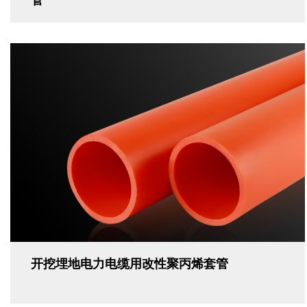
管
开挖埋地电力电缆用改性聚丙烯套管