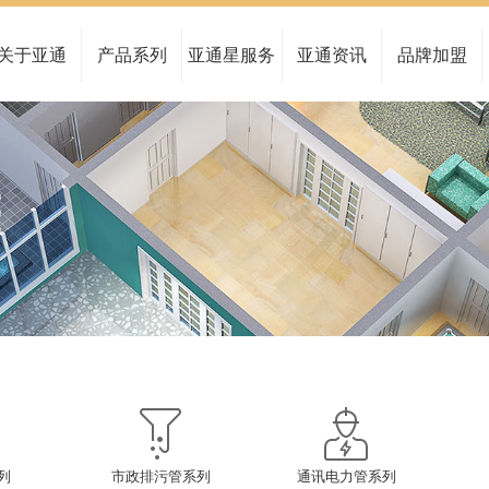
公司概况
家装管系列
服务中心
亚通新闻
全国布局
民用建筑管系列
管路图查询
行业动态
关于亚通
产品系列
亚通星服务
亚通资讯
品牌加盟
品牌文化
给水管系列
留言反馈
亚通公告
研发实力
市政排污管系列
资料下载
水管大讲堂
博士后工作站
通讯电力管系列
真伪查询
合作伙伴
海洋养殖系列
亚通报告
工程案例
燃气管系列
检测报告查询
非开挖管系列
列
市政排污管系列
通讯电力管系列