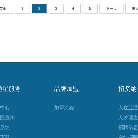
首页
1
2
3
4
5
下一页
末
通星服务
品牌加盟
招贤纳
中心
加盟流程
人在亚通
图查询
人才理念
反馈
招聘信息
下载
在线招聘