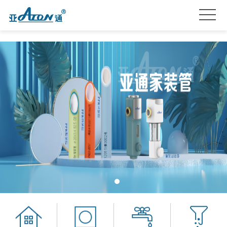
首
页
产
品
关
系
于
亚
列
我
通
亚
们
星
通
品
服
资
牌
招
务
讯
加
贤
联
盟
纳
系
士
我