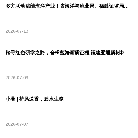
多方联动赋能海洋产业！省海洋与渔业局、福建证监局、北交所、市委金融办联合走访亚通新材料调研座谈！
2026-07-13
踏寻红色研学之路，奋楫蓝海新质征程 福建亚通新材料科技股份有限公司党支部联合福建省渔业行业协会党支部开展主题共建活动
2026-07-09
小暑 | 荷风送香，碧水生凉
2026-07-07