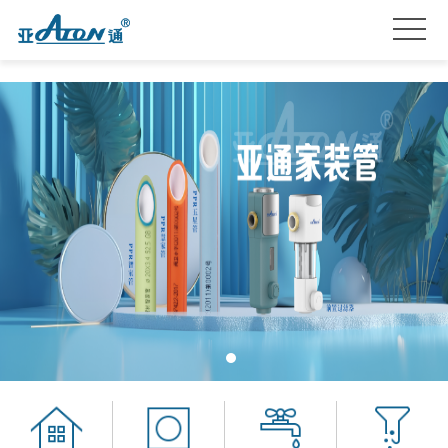
首
页
产
品
关
系
于
亚
列
我
通
亚
们
星
通
品
服
资
牌
招
务
讯
加
贤
联
盟
纳
系
士
我