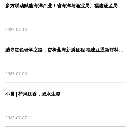
多方联动赋能海洋产业！省海洋与渔业局、福建证监局、北交所、市委金融办联合走访亚通新材料调研座谈！
2026-07-13
踏寻红色研学之路，奋楫蓝海新质征程 福建亚通新材料科技股份有限公司党支部联合福建省渔业行业协会党支部开展主题共建活动
2026-07-09
小暑 | 荷风送香，碧水生凉
2026-07-07