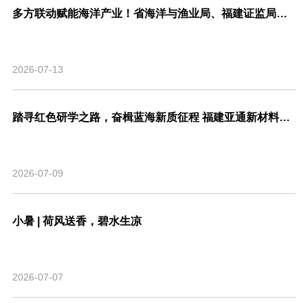
多方联动赋能海洋产业！省海洋与渔业局、福建证监局、北交所、市委金融办联合走访亚通新材料调研座谈！
2026-07-13
踏寻红色研学之路，奋楫蓝海新质征程 福建亚通新材料科技股份有限公司党支部联合福建省渔业行业协会党支部开展主题共建活动
2026-07-09
小暑 | 荷风送香，碧水生凉
2026-07-07