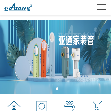
首
页
产
品
关
系
于
亚
列
我
通
亚
们
星
通
品
服
资
牌
招
务
讯
加
贤
联
盟
纳
系
士
我