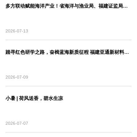
多方联动赋能海洋产业！省海洋与渔业局、福建证监局、北交所、市委金融办联合走访亚通新材料调研座谈！
2026-07-13
踏寻红色研学之路，奋楫蓝海新质征程 福建亚通新材料科技股份有限公司党支部联合福建省渔业行业协会党支部开展主题共建活动
2026-07-09
小暑 | 荷风送香，碧水生凉
2026-07-07