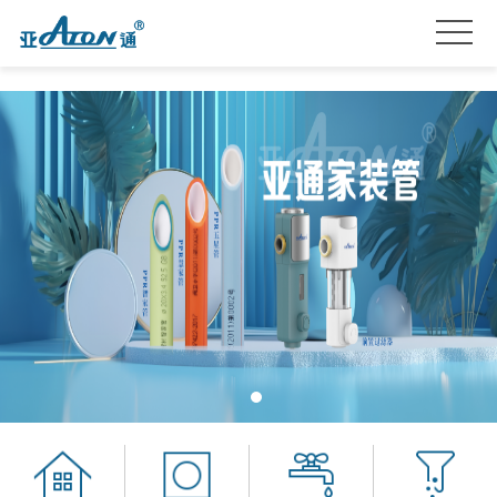
首
页
产
品
关
系
于
亚
列
我
通
亚
们
星
通
品
服
资
牌
招
务
讯
加
贤
联
盟
纳
系
士
我