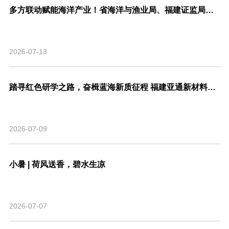
多方联动赋能海洋产业！省海洋与渔业局、福建证监局、北交所、市委金融办联合走访亚通新材料调研座谈！
2026-07-13
踏寻红色研学之路，奋楫蓝海新质征程 福建亚通新材料科技股份有限公司党支部联合福建省渔业行业协会党支部开展主题共建活动
2026-07-09
小暑 | 荷风送香，碧水生凉
2026-07-07