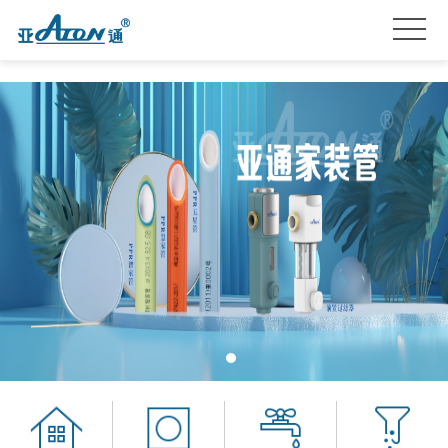
首
页
产
品
关
系
于
亚
列
我
通
亚
们
星
通
品
服
资
牌
招
务
讯
加
贤
联
盟
纳
系
士
我