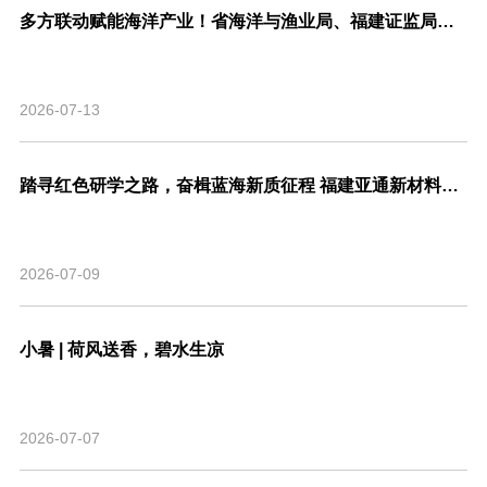
多方联动赋能海洋产业！省海洋与渔业局、福建证监局、北交所、市委金融办联合走访亚通新材料调研座谈！
2026-07-13
踏寻红色研学之路，奋楫蓝海新质征程 福建亚通新材料科技股份有限公司党支部联合福建省渔业行业协会党支部开展主题共建活动
2026-07-09
小暑 | 荷风送香，碧水生凉
2026-07-07