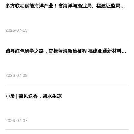
多方联动赋能海洋产业！省海洋与渔业局、福建证监局、北交所、市委金融办联合走访亚通新材料调研座谈！
2026-07-13
踏寻红色研学之路，奋楫蓝海新质征程 福建亚通新材料科技股份有限公司党支部联合福建省渔业行业协会党支部开展主题共建活动
2026-07-09
小暑 | 荷风送香，碧水生凉
2026-07-07