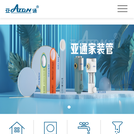
首
页
产
品
关
系
于
亚
列
我
通
亚
们
星
通
品
服
资
牌
招
务
讯
加
贤
联
盟
纳
系
士
我