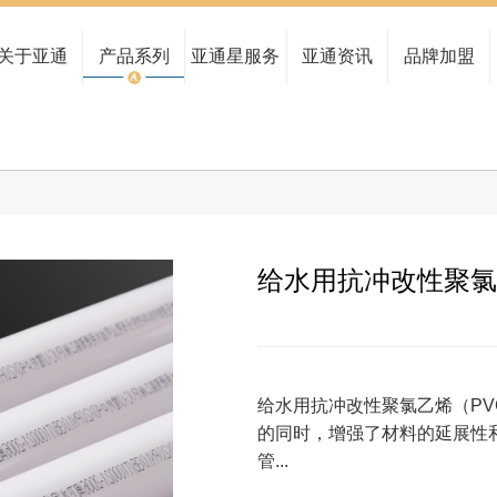
公司概况
家装管系列
服务中心
亚通新闻
全国布局
民用建筑管系列
管路图查询
行业动态
关于亚通
产品系列
亚通星服务
亚通资讯
品牌加盟
品牌文化
给水管系列
留言反馈
亚通公告
研发实力
市政排污管系列
资料下载
水管大讲堂
博士后工作站
通讯电力管系列
真伪查询
合作伙伴
海洋养殖系列
亚通报告
工程案例
燃气管系列
检测报告查询
给水用抗冲改性聚氯
非开挖管系列
给水用抗冲改性聚氯乙烯（PV
的同时，增强了材料的延展性和
管...