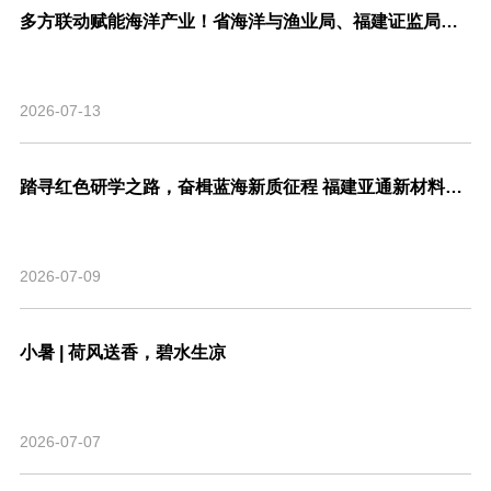
多方联动赋能海洋产业！省海洋与渔业局、福建证监局、北交所、市委金融办联合走访亚通新材料调研座谈！
2026-07-13
踏寻红色研学之路，奋楫蓝海新质征程 福建亚通新材料科技股份有限公司党支部联合福建省渔业行业协会党支部开展主题共建活动
2026-07-09
小暑 | 荷风送香，碧水生凉
2026-07-07