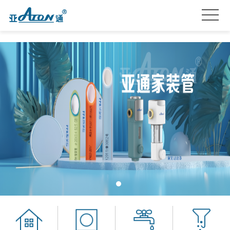
首
页
产
品
关
系
于
亚
列
我
通
亚
们
星
通
品
服
资
牌
招
务
讯
加
贤
联
盟
纳
系
士
我