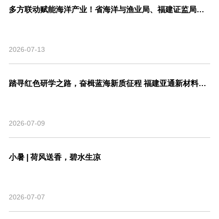
多方联动赋能海洋产业！省海洋与渔业局、福建证监局、北交所、市委金融办联合走访亚通新材料调研座谈！
2026-07-13
踏寻红色研学之路，奋楫蓝海新质征程 福建亚通新材料科技股份有限公司党支部联合福建省渔业行业协会党支部开展主题共建活动
2026-07-09
小暑 | 荷风送香，碧水生凉
2026-07-07