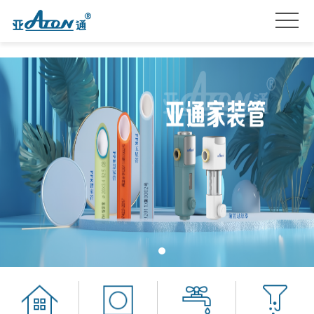
首
页
产
品
关
系
于
亚
列
我
通
亚
们
星
通
品
服
资
牌
招
务
讯
加
贤
联
盟
纳
系
士
我