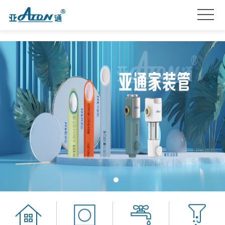
首
页
产
品
关
系
于
亚
列
我
通
亚
们
星
通
品
服
资
牌
招
务
讯
加
贤
联
盟
纳
系
士
我