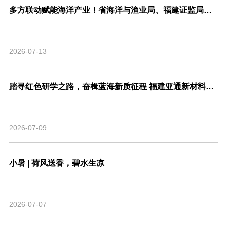
多方联动赋能海洋产业！省海洋与渔业局、福建证监局、北交所、市委金融办联合走访亚通新材料调研座谈！
2026-07-13
踏寻红色研学之路，奋楫蓝海新质征程 福建亚通新材料科技股份有限公司党支部联合福建省渔业行业协会党支部开展主题共建活动
2026-07-09
小暑 | 荷风送香，碧水生凉
2026-07-07