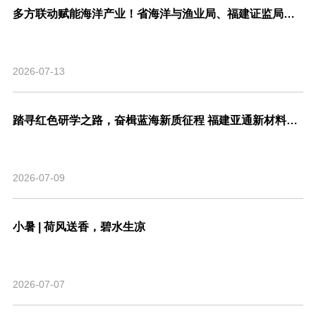
多方联动赋能海洋产业！省海洋与渔业局、福建证监局、北交所、市委金融办联合走访亚通新材料调研座谈！
2026-07-13
踏寻红色研学之路，奋楫蓝海新质征程 福建亚通新材料科技股份有限公司党支部联合福建省渔业行业协会党支部开展主题共建活动
2026-07-09
小暑 | 荷风送香，碧水生凉
2026-07-07