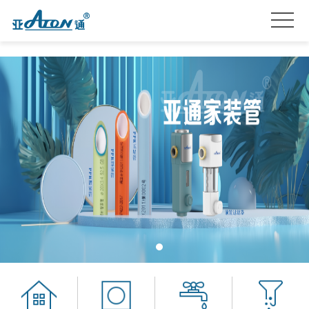
首
页
产
品
关
系
于
亚
列
我
通
亚
们
星
通
品
服
资
牌
招
务
讯
加
贤
联
盟
纳
系
士
我