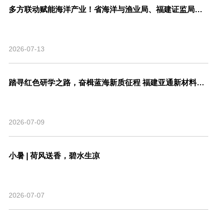
多方联动赋能海洋产业！省海洋与渔业局、福建证监局、北交所、市委金融办联合走访亚通新材料调研座谈！
2026-07-13
踏寻红色研学之路，奋楫蓝海新质征程 福建亚通新材料科技股份有限公司党支部联合福建省渔业行业协会党支部开展主题共建活动
2026-07-09
小暑 | 荷风送香，碧水生凉
2026-07-07