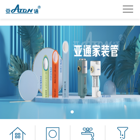
首
页
产
品
关
系
于
亚
列
我
通
亚
们
星
通
品
服
资
牌
招
务
讯
加
贤
联
盟
纳
系
士
我