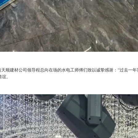
商天顺建材公司领导程总向在场的水电工师傅们致以诚挚感谢：
“过去一
情谊。