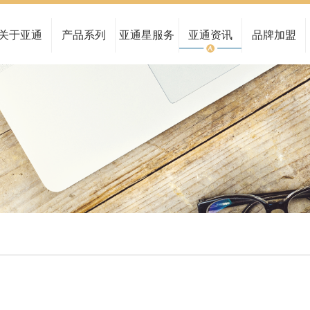
公司概况
家装管系列
服务中心
亚通新闻
全国布局
民用建筑管系列
管路图查询
行业动态
关于亚通
产品系列
亚通星服务
亚通资讯
品牌加盟
品牌文化
给水管系列
留言反馈
亚通公告
研发实力
市政排污管系列
资料下载
水管大讲堂
博士后工作站
通讯电力管系列
真伪查询
合作伙伴
海洋养殖系列
亚通报告
工程案例
燃气管系列
检测报告查询
非开挖管系列