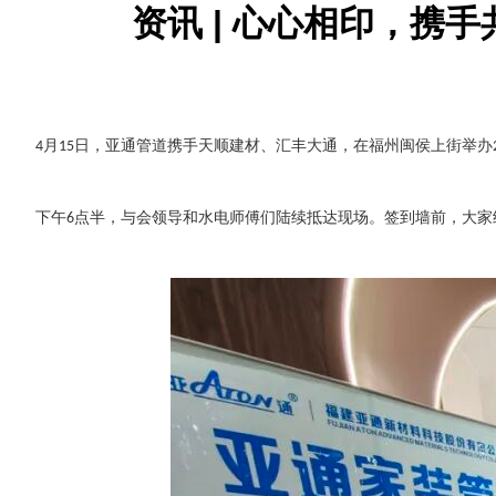
资讯 | 心心相印，携
月
日，亚通管道携手天顺建材、汇丰大通，在福州闽侯上街举办
4
15
下午
点半，与会领导和水电师傅们陆续抵达现场。签到墙前，大家
6