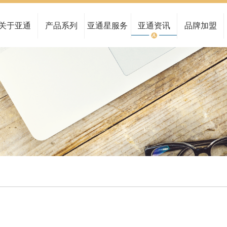
公司概况
家装管系列
服务中心
亚通新闻
全国布局
民用建筑管系列
管路图查询
行业动态
关于亚通
产品系列
亚通星服务
亚通资讯
品牌加盟
品牌文化
给水管系列
留言反馈
亚通公告
研发实力
市政排污管系列
资料下载
水管大讲堂
博士后工作站
通讯电力管系列
真伪查询
合作伙伴
海洋养殖系列
亚通报告
工程案例
燃气管系列
检测报告查询
非开挖管系列