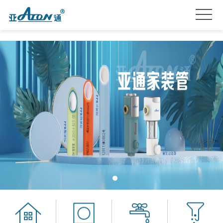
首
页
产
品
关
系
于
亚
列
我
通
亚
们
星
通
品
服
资
牌
招
务
讯
加
贤
联
盟
纳
系
士
我