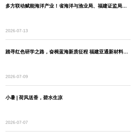
多方联动赋能海洋产业！省海洋与渔业局、福建证监局、北交所、市委金融办联合走访亚通新材料调研座谈！
2026-07-13
踏寻红色研学之路，奋楫蓝海新质征程 福建亚通新材料科技股份有限公司党支部联合福建省渔业行业协会党支部开展主题共建活动
2026-07-09
小暑 | 荷风送香，碧水生凉
2026-07-07